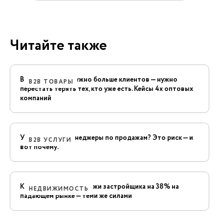
Читайте также
В опте и B2B не нужно больше клиентов — нужно
B2B ТОВАРЫ
перестать терять тех, кто уже есть. Кейсы 4х оптовых
компаний
У вас сильные менеджеры по продажам? Это риск — и
B2B УСЛУГИ
вот почему.
Как мы подняли продажи застройщика на 38% на
НЕДВИЖИМОСТЬ
падающем рынке — теми же силами