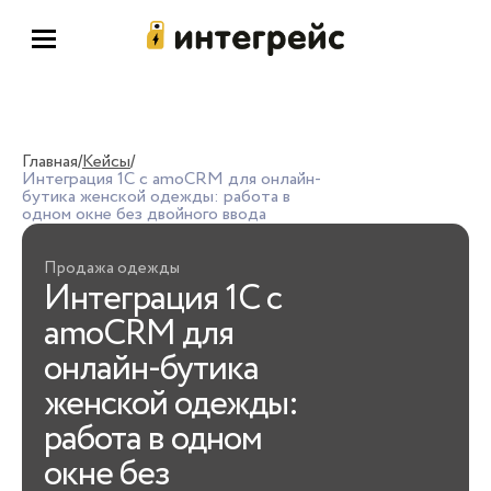
Главная
Кейсы
/
/
Интеграция 1С с amoCRM для онлайн-
бутика женской одежды: работа в
одном окне без двойного ввода
Продажа одежды
Интеграция 1С с
amoCRM для
онлайн-бутика
женской одежды:
работа в одном
окне без