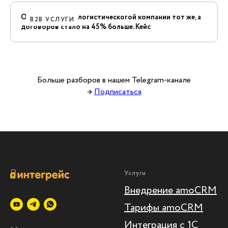
Отдел продаж в логистическогой компании тот же, а
B2B УСЛУГИ
договоров стало на 45% больше. Кейс
Больше разборов в нашем Telegram-канале
→
Подписаться
Услуги
Внедрение amoCRM
Тарифы amoCRM
Интеграция с 1С